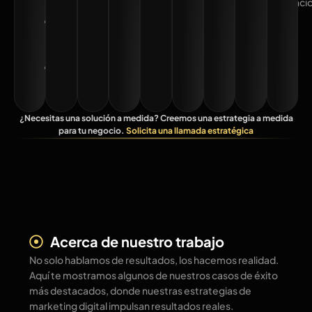
editado)
anunci
calidad
Promotional
Business
Video
Episodio
Podcast
¿Necesitas una solución a medida? Creemos una estrategia a medida
para tu negocio.
Solicita una llamada estratégica
Acerca de nuestro trabajo
No solo hablamos de resultados, los hacemos realidad.
Aquí te mostramos algunos de nuestros casos de éxito
más destacados, donde nuestras estrategias de
marketing digital impulsan resultados reales.