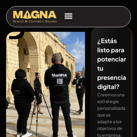
¿Estás
listo para
potenciar
tu
presencia
digital?
Creemos una
estrategia
personalizada
que se
adapte a los
objetivos de
tu empresa.