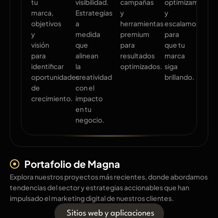
tu
visibilidad.
campañas
optimizamos
marca,
Estrategias
y
y
objetivos
a
herramientas
escalamos
y
medida
premium
para
visión
que
para
que tu
para
alinean
resultados
marca
identificar
la
optimizados.
siga
oportunidades
creatividad
brillando.
de
con el
crecimiento.
impacto
en tu
negocio.
Portafolio de Magna
Explora nuestros proyectos más recientes, donde abordamos
tendencias del sector y estrategias accionables que han
impulsado el marketing digital de nuestros clientes.
Sitios web y aplicaciones