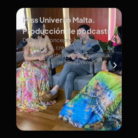
Miss Universo Malta.
Producción de podcasts
Desde el concepto hasta la
producción, creamos una
experiencia de podcast a la altura
del prestigio de Miss Universe
s
Malta.
s