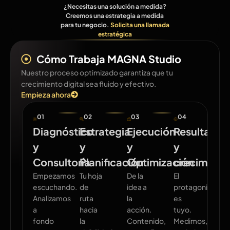
¿Necesitas una solución a medida?
Creemos una estrategia a medida
para tu negocio.
Solicita una llamada
estratégica
Cómo Trabaja MAGNA Studio
Nuestro proceso optimizado garantiza que tu
crecimiento digital sea fluido y efectivo.
Empieza ahora
01
02
03
04
Diagnóstico
Estrategia
Ejecución
Resultados
y
y
y
y
Consultoría
Planificación
Optimización
crecimient
Empezamos
Tu hoja
De la
El
escuchando.
de
idea a
protagonismo
Analizamos
ruta
la
es
a
hacia
acción.
tuyo.
fondo
la
Contenido,
Medimos,