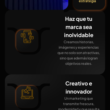
estrategia
Haz que tu
marca sea
inolvidable
Creamos historias,
imágenes y experiencias
que no solo son atractivas,
sino que además logran
objetivos reales.
Creativo e
innovador
Un marketing que
transmite frescura,
modernidad y que resulta