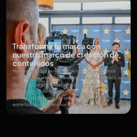
Transforma tu marca con
nuestro marco de creación de
contenidos
Nuestro enfoque va más allá de lo visual. Diseñamos
contenidos que se adaptan al lenguaje de tu público, se
ajustan a cualquier plataforma y fomentan la
interacción allí donde más importa.
Con Magna, el contenido se convierte en el puente
entre tu marca y el reconocimiento que se merece.